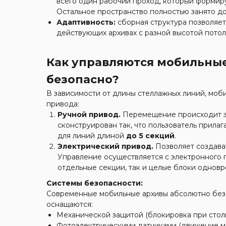
всего один рабочий проход, который формиру
Остальное пространство полностью занято д
Адаптивность:
сборная структура позволяет 
действующих архивах с разной высотой потол
Как управляются мобильные
безопасно?
В зависимости от длины стеллажных линий, моб
привода:
Ручной привод.
Перемещение происходит за
сконструирован так, что пользователь прила
для линий длиной
до 5 секций
.
Электрический привод.
Позволяет создава
Управление осуществляется с электронного 
отдельные секции, так и целые блоки однов
Системы безопасности:
Современные мобильные архивы абсолютно безо
оснащаются:
Механической защитой (блокировка при стол
Фотоэлектрическими датчиками (движение мг