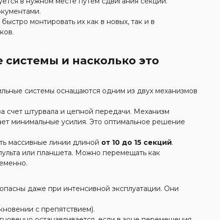
ется в нужном месте путем сдвигания секций.
окументами.
быстро монтировать их как в новых, так и в
ков.
 системы и насколько это
ильные системы оснащаются одним из двух механизмов
 счет штурвала и цепной передачи. Механизм
гает минимальные усилия. Это оптимальное решение
ть массивные линии длиной
от 10 до 15 секций
.
пульта или планшета. Можно перемещать как
ременно.
пасны даже при интенсивной эксплуатации. Они
кновении с препятствием).
новенно останавливается, если в зоне перемещения