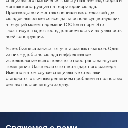
специального назначения к месту назначения, сборка и
монтаж конструкции на территории склада.
Производство и монтаж специальных стеллажей для
складов выполняется всегда на основе существующих
140700, Московская область,
в текущий момент времени ГОСТов и норм. Это
г. Шатура, ул. Интернациональная, д. 17
гарантирует надежность, долговечность и актуальность
ИНН 7726687178
всей конструкции.
ОГРН 1117746955061
Успех бизнеса зависит от учета разных нюансов. Один
Звоните
Пишите
из них – удобство склада и эффективное
info@nt-ls.ru
8 (800) 200-92-73
использование всего полезного пространства внутри
помещения. Даже если оно нестандартного размера.
ЗАКАЗАТЬ ОБРАТНЫЙ ЗВОНОК
Загрузить файл
Именно в этом случае специальные стеллажи
становятся отличным решением проблемы и полностью
решают поставленную задачу.
Отправить заявку
Оставляя заявку вы соглашаетесь с
политикой
ПРОДУКЦИЯ
конфиденциальности
Стеллажные системы
Автоматизированные системы