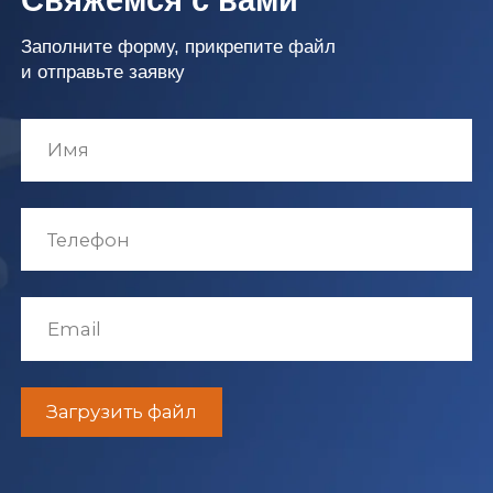
Мобильные роботы
Вертикальные системы хранения
Конвейерные и сортировочные
системы
Программное обеспечение
УСЛУГИ
Сервисное обслуживание стеллажей
Обслуживание автоматизированных
систем
Монтаж и демонтаж стеллажей
Переезд склада
Обучение персонала
Техническое освидетельствование
и испытания стеллажей