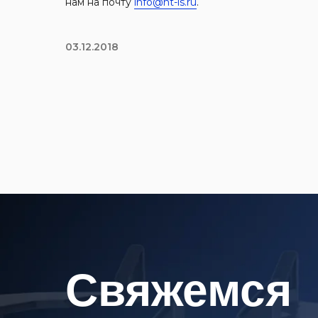
нам на почту
info@nt-ls.ru
.
03.12.2018
Cвяжемся