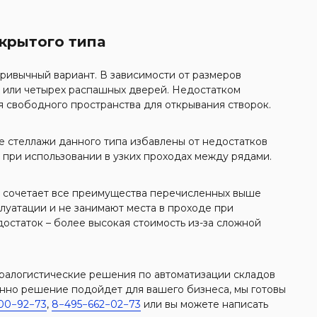
крытого типа
ривычный вариант. В зависимости от размеров
х или четырех распашных дверей. Недостатком
 свободного пространства для открывания створок.
е стеллажи данного типа избавлены от недостатков
при использовании в узких проходах между рядами.
т сочетает все преимущества перечисленных выше
луатации и не занимают места в проходе при
остаток – более высокая стоимость из-за сложной
тралогистические решения по автоматизации складов
енно решение подойдет для вашего бизнеса, мы готовы
00−92−73
,
8−495−662−02−73
или вы можете написать