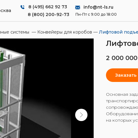
8 (495) 662 92 73
info@nt-ls.ru
сква
8 (800) 200-92-73
Пн-Пт с 9:00 до 18:00
чные системы
—
Конвейеры для коробов
—
Лифтовой подъ
Лифтов
2 000 000
Заказать
Основная зада
транспортиров
сопровождаю
Оборудование
на которых у