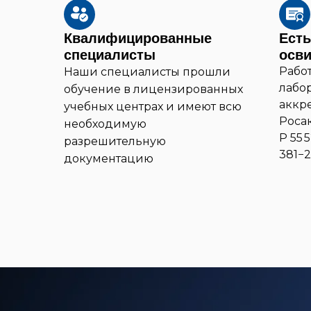
Квалифицированные
Есть
специалисты
осв
Рабо
Наши специалисты прошли
лабо
обучение в лицензированных
аккр
учебных центрах и имеют всю
Роса
необходимую
Р 55 
разрешительную
381−2
документацию