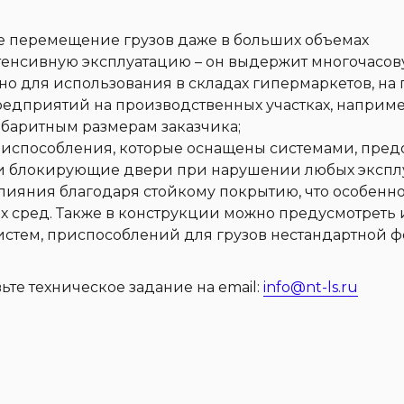
е перемещение грузов даже в больших объемах
енсивную эксплуатацию – он выдержит многочасов
но для использования в складах гипермаркетов, на 
редприятий на производственных участках, наприме
абаритным размерам заказчика;
испособления, которые оснащены системами, пре
и блокирующие двери при нарушении любых эксплу
яния благодаря стойкому покрытию, что особенно 
х сред. Также в конструкции можно предусмотреть 
стем, приспособлений для грузов нестандартной фо
те техническое задание на email:
info@nt-ls.ru