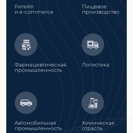
Наши специалисты прошли обучение
в лицензированных учебных центрах
и имеют всю необходимую разрешительную
документацию
Есть аккредитация на
освидетельствование
Работы по ПТО проводит лаборатория,
аккредитованная Росаккредитацией по ГОСТ
Р 55 525−2017 и по ГОСТ Р 57 381−2017
Гарантия более 12 месяцев
Возможно продление срока гарантии при
условии постоянного обслуживания
стеллажного оборудования нашими
специалистами