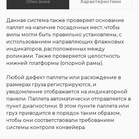
Данная система также проверяет основание
паллет на наличие посадочных мест, чтобы
вилы могли быть правильно установлены, с
использованием направляющих флажковых
индикаторов, расположенных между
роликами. Также проверяется целостность
нижней платформы (опорной рамы).
Идеально подходит
Любой дефект паллеты или расхождение в
для отраслей
размерах груза регистрируются, и
уведомление отображается на индикаторной
панели. Паллета автоматически отправляется в
пункт диагностики. В этом пункте паллета или
груз приводится в порядок таким образом,
чтобы они соответствовали требованиям
Ритейл
Пищевое
системы контроля конвейера.
и e-commerce
производство