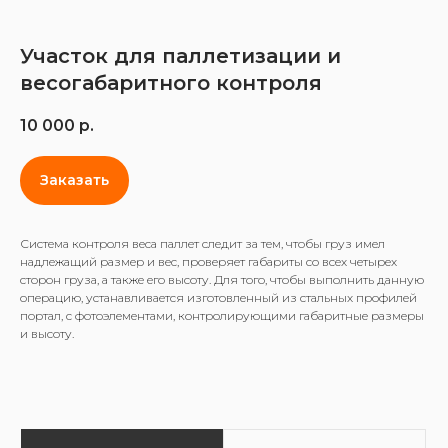
Участок для паллетизации и
весогабаритного контроля
10 000
р.
Заказать
Описание
Характеристики
Система контроля веса паллет следит за тем, чтобы груз имел
надлежащий размер и вес, проверяет габариты со всех четырех
сторон груза, а также его высоту. Для того, чтобы выполнить данную
операцию, устанавливается изготовленный из стальных профилей
портал, с фотоэлементами, контролирующими габаритные размеры
и высоту.