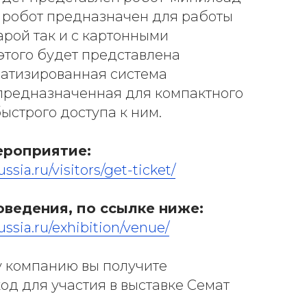
 робот предназначен для работы
арой так и с картонными
этого будет представлена
матизированная система
 предназначенная для компактного
ыстрого доступа к ним.
ероприятие:
sia.ru/visitors/get-ticket/
оведения, по ссылке ниже:
ssia.ru/exhibition/venue/
у компанию вы получите
д для участия в выставке Семат