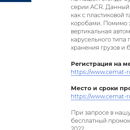
серии ACR. Данный
как с пластиковой т
коробами. Помимо 
вертикальная авто
карусельного типа
хранения грузов и б
Регистрация на м
https://www.cemat-rus
Место и сроки пр
https://www.cemat-ru
При запросе в наш
бесплатный промоко
2022